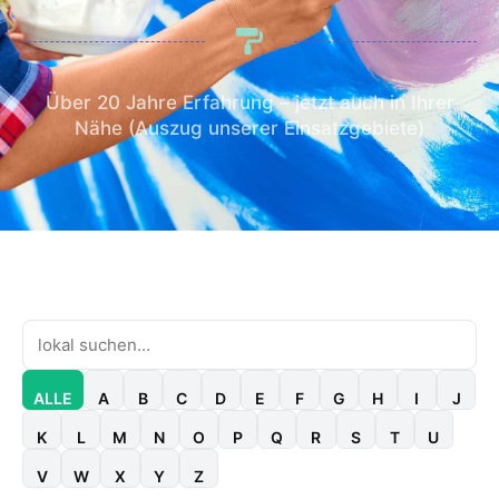
Über 20 Jahre Erfahrung – jetzt auch in Ihrer
Nähe (Auszug unserer Einsatzgebiete)
ALLE
A
B
C
D
E
F
G
H
I
J
K
L
M
N
O
P
Q
R
S
T
U
V
W
X
Y
Z