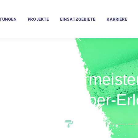
STUNGEN
PROJEKTE
EINSATZGEBIETE
KARRIERE
ssiger Malermeiste
d Homburg Ober-Er