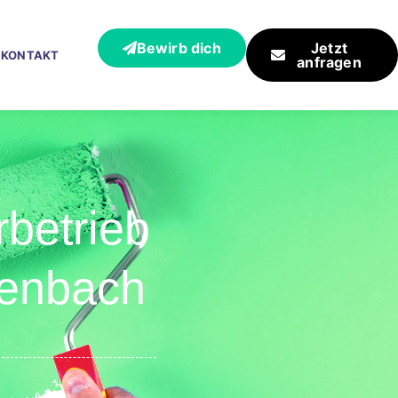
Bewirb dich
Jetzt
KONTAKT
anfragen
rbetrieb
lenbach