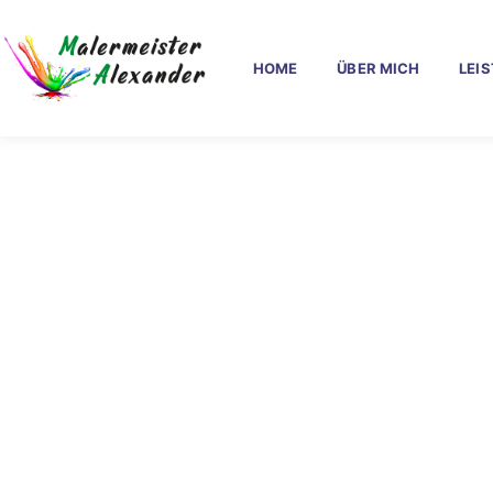
HOME
ÜBER MICH
LEI
Zuverlä
für Ba