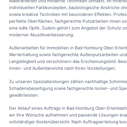
Malerarbeiten und moderne Techniken umfasst. Im Innenbe
individuellen Farbkonzepten, baubiologische Anstriche oh
sowie kreative Techniken mit besonderen Effekten. Profes
perfekte Oberflächen, fachgerechte Putzarbeiten innen s
eine edle Optik. Zudem gehört zum Angebot der Schutz un
moderner Akustikverbesserung.
Außenarbeiten für Immobilien in Bad Homburg Ober-Erle
Werterhaltung sowie fachgerechte Außenputzarbeiten und 
Langlebigkeit und verschönern das Erscheinungsbild. Besch
Innen- und Außenbereiche nach Ihren Vorstellungen.
Zu unseren Spezialleistungen zählen nachhaltige Schimm
Schadensbeseitigung sowie fachgerechte Isolier- und Sper
gewährleisten.
Der Ablauf eines Auftrags in Bad Homburg Ober-Erlenbach
wir Ihre Wünsche aufnehmen und passende Lösungen erarbe
vollständiger Kostenübersicht. Nach Auftragserteilung ko