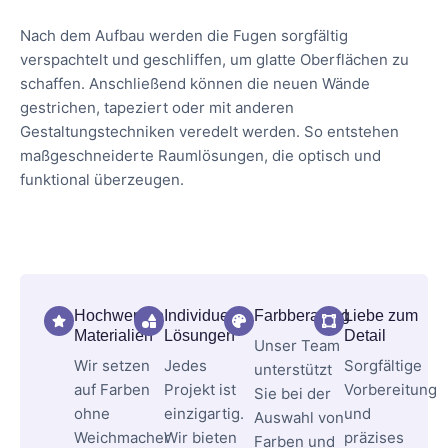
Nach dem Aufbau werden die Fugen sorgfältig
verspachtelt und geschliffen, um glatte Oberflächen zu
schaffen. Anschließend können die neuen Wände
gestrichen, tapeziert oder mit anderen
Gestaltungstechniken veredelt werden. So entstehen
maßgeschneiderte Raumlösungen, die optisch und
funktional überzeugen.
Hochwertige
Individuelle
Farbberatung
Liebe zum
Materialien
Lösungen
Detail
Unser Team
Wir setzen
Jedes
Sorgfältige
unterstützt
auf Farben
Projekt ist
Vorbereitung
Sie bei der
ohne
einzigartig.
und
Auswahl von
Weichmacher
Wir bieten
präzises
Farben und