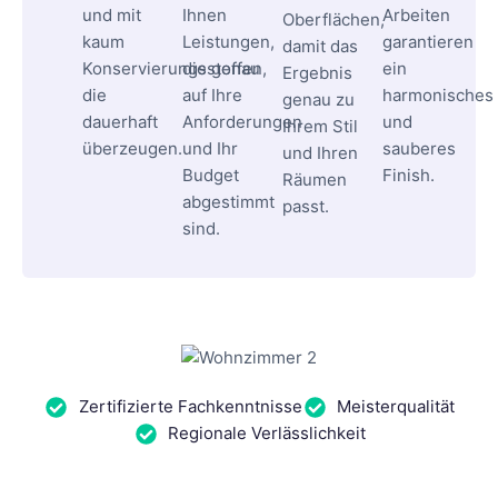
und mit
Ihnen
Arbeiten
Oberflächen,
kaum
Leistungen,
garantieren
damit das
Konservierungsstoffen,
die genau
ein
Ergebnis
die
auf Ihre
harmonisches
genau zu
dauerhaft
Anforderungen
und
Ihrem Stil
überzeugen.
und Ihr
sauberes
und Ihren
Budget
Finish.
Räumen
abgestimmt
passt.
sind.
Zertifizierte Fachkenntnisse
Meisterqualität
Regionale Verlässlichkeit