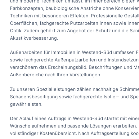
und moderne Techniken umfasst. Im Innenbereich bieten w
Farbkonzepten, baubiologische Anstriche ohne Konservier
Techniken mit besonderen Effekten. Professionelle Gestal
Oberflächen, fachgerechte Putzarbeiten innen sowie Inne
Optik. Zudem gehört zum Angebot der Schutz und die San
Akustikverbesserung.
Außenarbeiten für Immobilien in Westend-Süd umfassen F
sowie fachgerechte Außenputzarbeiten und Instandsetzunge
verschönern das Erscheinungsbild. Beschriftungen und Mar
Außenbereiche nach Ihren Vorstellungen.
Zu unseren Spezialleistungen zählen nachhaltige Schimm
Schadensbeseitigung sowie fachgerechte Isolier- und Sper
gewährleisten.
Der Ablauf eines Auftrags in Westend-Süd startet mit ein
Wünsche aufnehmen und passende Lösungen erarbeiten. Da
vollständiger Kostenübersicht. Nach Auftragserteilung ko