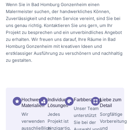
Wenn Sie in Bad Homburg Gonzenheim einen
Malermeister suchen, der handwerkliches Können,
Zuverlässigkeit und echten Service vereint, sind Sie bei
uns genau richtig. Kontaktieren Sie uns gern, um Ihr
Projekt zu besprechen und ein unverbindliches Angebot
zu erhalten. Wir freuen uns darauf, Ihre Räume in Bad
Homburg Gonzenheim mit kreativen Ideen und
erstklassiger Ausführung zu verschönern und nachhaltig
zu gestalten.
Hochwertige
Individuelle
Farbberatung
Liebe zum
Materialien
Lösungen
Detail
Unser Team
Wir
Jedes
Sorgfältige
unterstützt
verwenden
Projekt ist
Vorbereitung
Sie bei der
ausschließlich
einzigartig.
und
Auswahl von