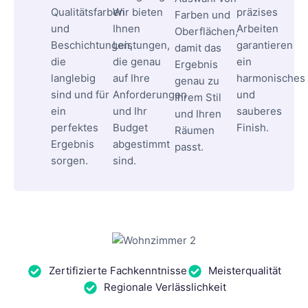
Qualitätsfarben
Wir bieten
präzises
Farben und
und
Ihnen
Arbeiten
Oberflächen,
Beschichtungen,
Leistungen,
garantieren
damit das
die
die genau
ein
Ergebnis
langlebig
auf Ihre
harmonisches
genau zu
sind und für
Anforderungen
und
Ihrem Stil
ein
und Ihr
sauberes
und Ihren
perfektes
Budget
Finish.
Räumen
Ergebnis
abgestimmt
passt.
sorgen.
sind.
Zertifizierte Fachkenntnisse
Meisterqualität
Regionale Verlässlichkeit