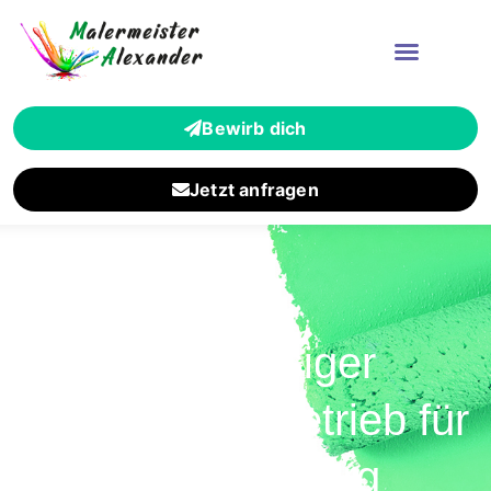
Bewirb dich
Jetzt anfragen
Zuverlässiger
Malermeisterbetrieb für
Bad Homburg