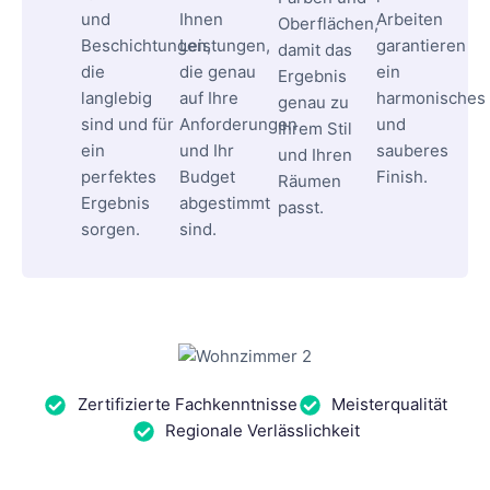
und
Ihnen
Arbeiten
Oberflächen,
Beschichtungen,
Leistungen,
garantieren
damit das
die
die genau
ein
Ergebnis
langlebig
auf Ihre
harmonisches
genau zu
sind und für
Anforderungen
und
Ihrem Stil
ein
und Ihr
sauberes
und Ihren
perfektes
Budget
Finish.
Räumen
Ergebnis
abgestimmt
passt.
sorgen.
sind.
Zertifizierte Fachkenntnisse
Meisterqualität
Regionale Verlässlichkeit