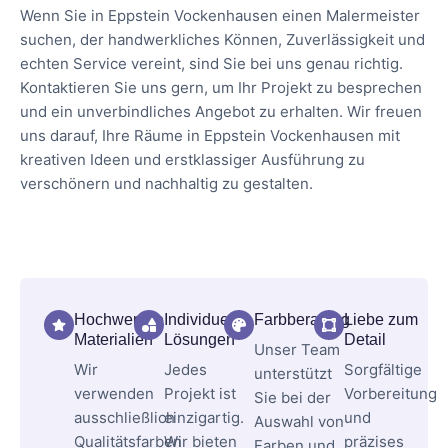
Wenn Sie in Eppstein Vockenhausen einen Malermeister
suchen, der handwerkliches Können, Zuverlässigkeit und
echten Service vereint, sind Sie bei uns genau richtig.
Kontaktieren Sie uns gern, um Ihr Projekt zu besprechen
und ein unverbindliches Angebot zu erhalten. Wir freuen
uns darauf, Ihre Räume in Eppstein Vockenhausen mit
kreativen Ideen und erstklassiger Ausführung zu
verschönern und nachhaltig zu gestalten.
Hochwertige
Individuelle
Farbberatung
Liebe zum
Materialien
Lösungen
Detail
Unser Team
Wir
Jedes
Sorgfältige
unterstützt
verwenden
Projekt ist
Vorbereitung
Sie bei der
ausschließlich
einzigartig.
und
Auswahl von
Qualitätsfarben
Wir bieten
präzises
Farben und