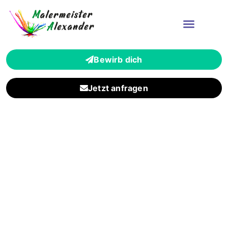
Bewirb dich
Jetzt anfragen
Zuverlässiger
Malermeisterbetrieb für
Eppstein