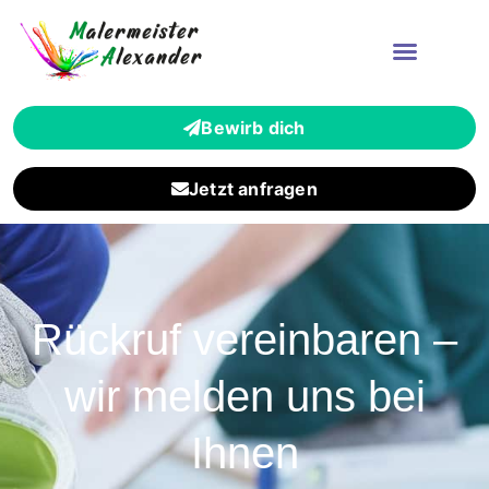
Bewirb dich
Jetzt anfragen
Rückruf vereinbaren –
wir melden uns bei
Ihnen