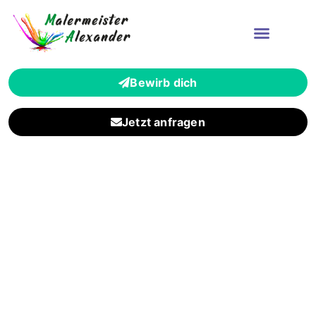
Bewirb dich
Jetzt anfragen
Zuverlässiger
Malermeisterbetrieb für
Eschborn