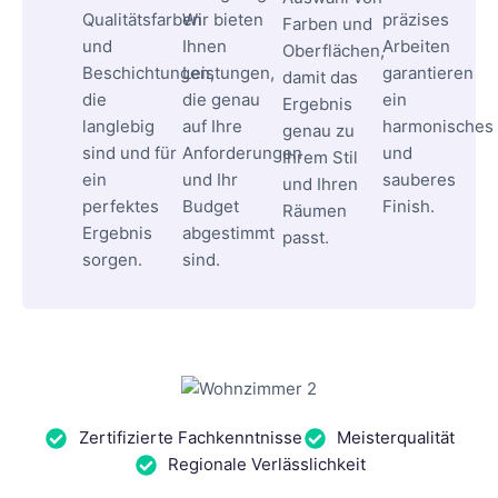
Qualitätsfarben
Wir bieten
präzises
Farben und
und
Ihnen
Arbeiten
Oberflächen,
Beschichtungen,
Leistungen,
garantieren
damit das
die
die genau
ein
Ergebnis
langlebig
auf Ihre
harmonisches
genau zu
sind und für
Anforderungen
und
Ihrem Stil
ein
und Ihr
sauberes
und Ihren
perfektes
Budget
Finish.
Räumen
Ergebnis
abgestimmt
passt.
sorgen.
sind.
Zertifizierte Fachkenntnisse
Meisterqualität
Regionale Verlässlichkeit