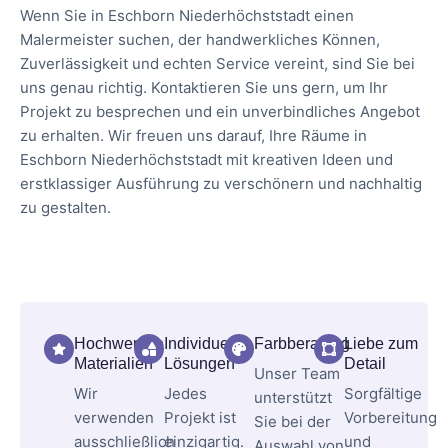
Wenn Sie in Eschborn Niederhöchststadt einen
Malermeister suchen, der handwerkliches Können,
Zuverlässigkeit und echten Service vereint, sind Sie bei
uns genau richtig. Kontaktieren Sie uns gern, um Ihr
Projekt zu besprechen und ein unverbindliches Angebot
zu erhalten. Wir freuen uns darauf, Ihre Räume in
Eschborn Niederhöchststadt mit kreativen Ideen und
erstklassiger Ausführung zu verschönern und nachhaltig
zu gestalten.
Hochwertige
Individuelle
Farbberatung
Liebe zum
Materialien
Lösungen
Detail
Unser Team
Wir
Jedes
Sorgfältige
unterstützt
verwenden
Projekt ist
Vorbereitung
Sie bei der
ausschließlich
einzigartig.
und
Auswahl von