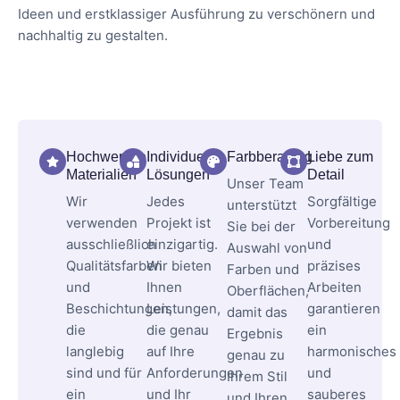
Ideen und erstklassiger Ausführung zu verschönern und
nachhaltig zu gestalten.
Hochwertige
Individuelle
Farbberatung
Liebe zum
Materialien
Lösungen
Detail
Unser Team
Wir
Jedes
Sorgfältige
unterstützt
verwenden
Projekt ist
Vorbereitung
Sie bei der
ausschließlich
einzigartig.
und
Auswahl von
Qualitätsfarben
Wir bieten
präzises
Farben und
und
Ihnen
Arbeiten
Oberflächen,
Beschichtungen,
Leistungen,
garantieren
damit das
die
die genau
ein
Ergebnis
langlebig
auf Ihre
harmonisches
genau zu
sind und für
Anforderungen
und
Ihrem Stil
ein
und Ihr
sauberes
und Ihren