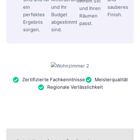
Ihrem Stil
ein
und Ihr
sauberes
und Ihren
perfektes
Budget
Finish.
Räumen
Ergebnis
abgestimmt
passt.
sorgen.
sind.
Zertifizierte Fachkenntnisse
Meisterqualität
Regionale Verlässlichkeit