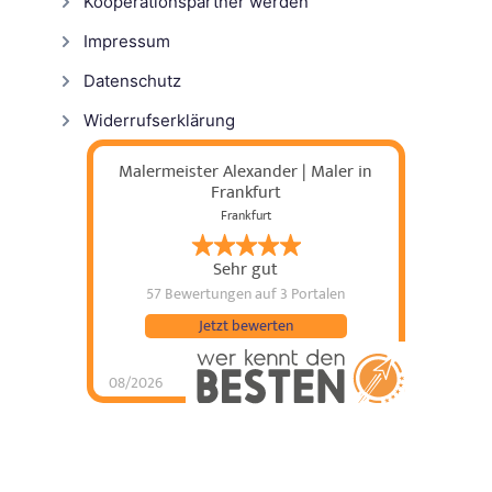
Kooperationspartner werden
Impressum
Datenschutz
Widerrufserklärung
Malermeister Alexander | Maler in
Frankfurt
Frankfurt
Sehr gut
57 Bewertungen
auf 3 Portalen
Jetzt bewerten
08/2026
Malermeister
Alexander | Maler in
Frankfurt
hat
5
von
5
Sternen |
57
Malermeister
Alexander | Maler in
Frankfurt
Bewertungen
auf