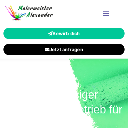
Bewirb dich
Jetzt anfragen
Zuverlässiger
Malermeisterbetrieb für
Ginnheim