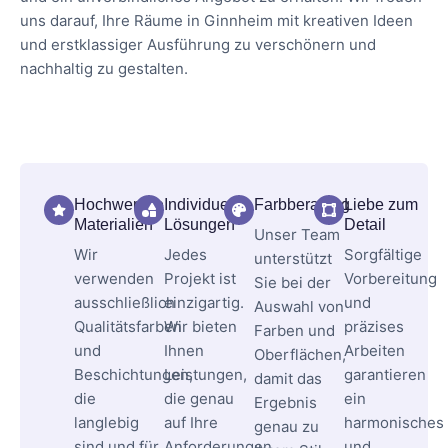
uns darauf, Ihre Räume in Ginnheim mit kreativen Ideen
und erstklassiger Ausführung zu verschönern und
nachhaltig zu gestalten.
Hochwertige
Individuelle
Farbberatung
Liebe zum
Materialien
Lösungen
Detail
Unser Team
Wir
Jedes
Sorgfältige
unterstützt
verwenden
Projekt ist
Vorbereitung
Sie bei der
ausschließlich
einzigartig.
und
Auswahl von
Qualitätsfarben
Wir bieten
präzises
Farben und
und
Ihnen
Arbeiten
Oberflächen,
Beschichtungen,
Leistungen,
garantieren
damit das
die
die genau
ein
Ergebnis
langlebig
auf Ihre
harmonisches
genau zu
sind und für
Anforderungen
und