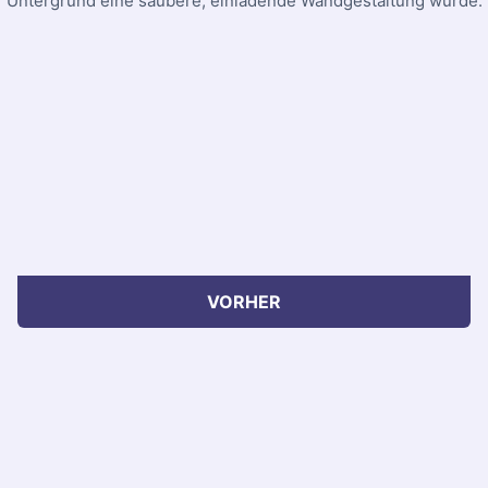
Untergrund eine saubere, einladende Wandgestaltung wurde.
VORHER