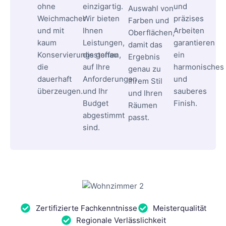
ohne
einzigartig.
und
Auswahl von
Weichmacher
Wir bieten
präzises
Farben und
und mit
Ihnen
Arbeiten
Oberflächen,
kaum
Leistungen,
garantieren
damit das
Konservierungsstoffen,
die genau
ein
Ergebnis
die
auf Ihre
harmonisches
genau zu
dauerhaft
Anforderungen
und
Ihrem Stil
überzeugen.
und Ihr
sauberes
und Ihren
Budget
Finish.
Räumen
abgestimmt
passt.
sind.
Zertifizierte Fachkenntnisse
Meisterqualität
Regionale Verlässlichkeit