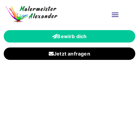
Bewirb dich
Jetzt anfragen
Zuverlässiger
Malerbetrieb für
Oberursel