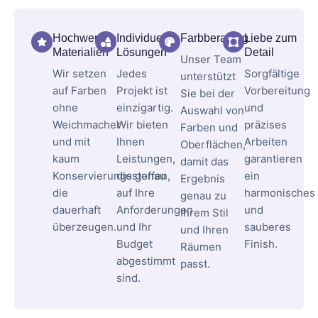
Hochwertige
Individuelle
Farbberatung
Liebe zum
Materialien
Lösungen
Detail
Unser Team
Wir setzen
Jedes
Sorgfältige
unterstützt
auf Farben
Projekt ist
Vorbereitung
Sie bei der
ohne
einzigartig.
und
Auswahl von
Weichmacher
Wir bieten
präzises
Farben und
und mit
Ihnen
Arbeiten
Oberflächen,
kaum
Leistungen,
garantieren
damit das
Konservierungsstoffen,
die genau
ein
Ergebnis
die
auf Ihre
harmonisches
genau zu
dauerhaft
Anforderungen
und
Ihrem Stil
überzeugen.
und Ihr
sauberes
und Ihren
Budget
Finish.
Räumen
abgestimmt
passt.
sind.