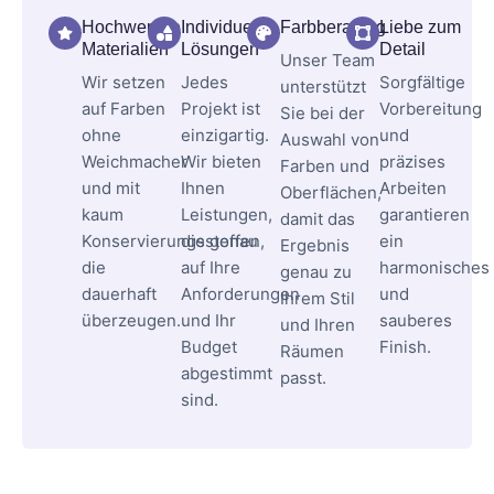
Hochwertige
Individuelle
Farbberatung
Liebe zum
Materialien
Lösungen
Detail
Unser Team
Wir setzen
Jedes
Sorgfältige
unterstützt
auf Farben
Projekt ist
Vorbereitung
Sie bei der
ohne
einzigartig.
und
Auswahl von
Weichmacher
Wir bieten
präzises
Farben und
und mit
Ihnen
Arbeiten
Oberflächen,
kaum
Leistungen,
garantieren
damit das
Konservierungsstoffen,
die genau
ein
Ergebnis
die
auf Ihre
harmonisches
genau zu
dauerhaft
Anforderungen
und
Ihrem Stil
überzeugen.
und Ihr
sauberes
und Ihren
Budget
Finish.
Räumen
abgestimmt
passt.
sind.