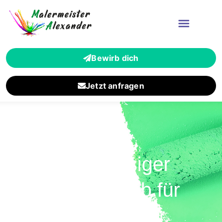
Bewirb dich
Jetzt anfragen
Zuverlässiger
Malerbetrieb für
Hausen