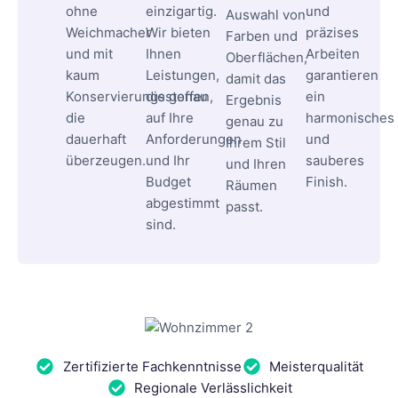
ohne
einzigartig.
und
Auswahl von
Weichmacher
Wir bieten
präzises
Farben und
und mit
Ihnen
Arbeiten
Oberflächen,
kaum
Leistungen,
garantieren
damit das
Konservierungsstoffen,
die genau
ein
Ergebnis
die
auf Ihre
harmonisches
genau zu
dauerhaft
Anforderungen
und
Ihrem Stil
überzeugen.
und Ihr
sauberes
und Ihren
Budget
Finish.
Räumen
abgestimmt
passt.
sind.
Zertifizierte Fachkenntnisse
Meisterqualität
Regionale Verlässlichkeit