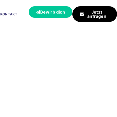
Bewirb dich
Jetzt
KONTAKT
anfragen
eb für
iftel