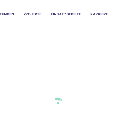
STUNGEN
PROJEKTE
EINSATZGEBIETE
KARRIERE
lässiger Malerbetri
ersheim am Main Okr