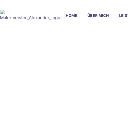
HOME
ÜBER MICH
LEI
Zuver
Hatt