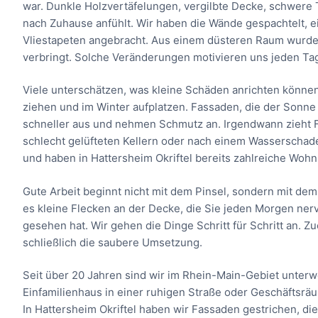
war. Dunkle Holzvertäfelungen, vergilbte Decke, schwere 
nach Zuhause anfühlt. Wir haben die Wände gespachtelt, 
Vliestapeten angebracht. Aus einem düsteren Raum wurde e
verbringt. Solche Veränderungen motivieren uns jeden Ta
Viele unterschätzen, was kleine Schäden anrichten können
ziehen und im Winter aufplatzen. Fassaden, die der Sonne 
schneller aus und nehmen Schmutz an. Irgendwann zieht Fe
schlecht gelüfteten Kellern oder nach einem Wasserschaden 
und haben in Hattersheim Okriftel bereits zahlreiche Woh
Gute Arbeit beginnt nicht mit dem Pinsel, sondern mit dem 
es kleine Flecken an der Decke, die Sie jeden Morgen ner
gesehen hat. Wir gehen die Dinge Schritt für Schritt an. Z
schließlich die saubere Umsetzung.
Seit über 20 Jahren sind wir im Rhein-Main-Gebiet unterweg
Einfamilienhaus in einer ruhigen Straße oder Geschäftsrä
In Hattersheim Okriftel haben wir Fassaden gestrichen, die