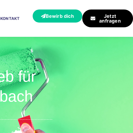
Bewirb dich
Jetzt
KONTAKT
anfragen
eb für
lbach