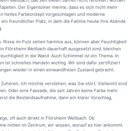
eim Weilbach, das seit vielen Jahren nicht renoviert worden
Tapeten. Der Eigentümer meinte, dass es sich nicht mehr
ein helles Farbkonzept vorgeschlagen und moderne
in freundlicher Platz, in dem die Familie heute ihre Abende
g.
. Risse im Putz sehen harmlos aus, können aber Feuchtigkeit
in Flörsheim Weilbach dauerhaft ausgesetzt sind, bleichen
uchtigkeit in die Wand. Auch Schimmel ist ein Thema. In
ist schnelles Handeln wichtig. Wir sind dafür zertifiziert
ungen wieder in einen einwandfreien Zustand gebracht.
Zuhören. Ich möchte verstehen, was Sie stört. Vielleicht sind
ven. Oder eine Fassade, die seit Jahren keine Farbe mehr
uerst die Bestandsaufnahme, dann ein klarer Vorschlag,
gs, oft auch direkt in Flörsheim Weilbach. Ob
ume mitten im Zentrum, wir wissen, worauf es hier ankommt.