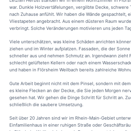
Letzten Herbst standen wir in einem Wohnzimmer in Flörsh
war. Dunkle Holzvertäfelungen, vergilbte Decke, schwere 
nach Zuhause anfühlt. Wir haben die Wände gespachtelt, 
Vliestapeten angebracht. Aus einem düsteren Raum wurde e
verbringt. Solche Veränderungen motivieren uns jeden Ta
Viele unterschätzen, was kleine Schäden anrichten können
ziehen und im Winter aufplatzen. Fassaden, die der Sonne 
schneller aus und nehmen Schmutz an. Irgendwann zieht Fe
schlecht gelüfteten Kellern oder nach einem Wasserschaden 
und haben in Flörsheim Weilbach bereits zahlreiche Wohn
Gute Arbeit beginnt nicht mit dem Pinsel, sondern mit dem 
es kleine Flecken an der Decke, die Sie jeden Morgen ner
gesehen hat. Wir gehen die Dinge Schritt für Schritt an. Z
schließlich die saubere Umsetzung.
Seit über 20 Jahren sind wir im Rhein-Main-Gebiet unterwe
Einfamilienhaus in einer ruhigen Straße oder Geschäftsrä