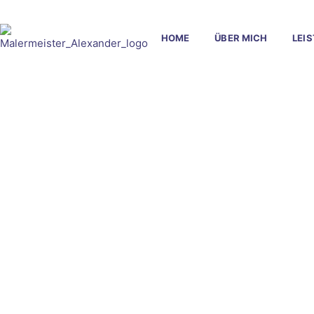
HOME
ÜBER MICH
LEI
Zuver
Ep