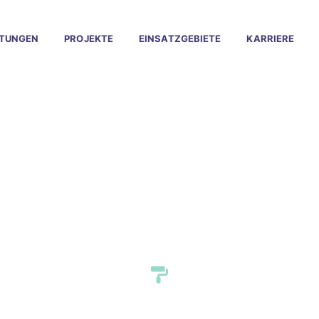
STUNGEN
PROJEKTE
EINSATZGEBIETE
KARRIERE
lässiger Malerbetri
pstein Vockenhau