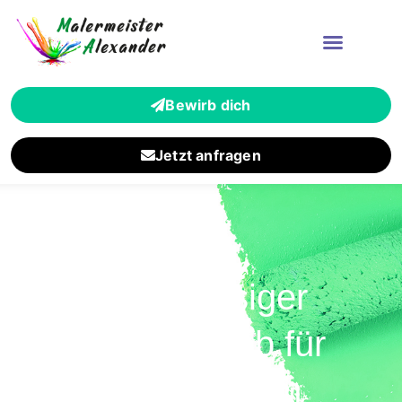
Bewirb dich
Jetzt anfragen
Zuverlässiger
Malerbetrieb für
Berkersheim