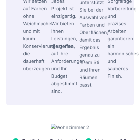
Wir setzen
Jedes
Sorgfältige
unterstützt
auf Farben
Projekt ist
Vorbereitung
Sie bei der
ohne
einzigartig.
und
Auswahl von
Weichmacher
Wir bieten
präzises
Farben und
und mit
Ihnen
Arbeiten
Oberflächen,
kaum
Leistungen,
garantieren
damit das
Konservierungsstoffen,
die genau
ein
Ergebnis
die
auf Ihre
harmonisches
genau zu
dauerhaft
Anforderungen
und
Ihrem Stil
überzeugen.
und Ihr
sauberes
und Ihren
Budget
Finish.
Räumen
abgestimmt
passt.
sind.