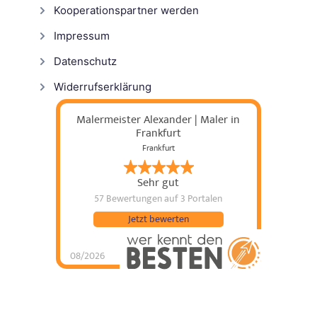
Kooperationspartner werden
Impressum
Datenschutz
Widerrufserklärung
Malermeister Alexander | Maler in
Frankfurt
Frankfurt
Sehr gut
57 Bewertungen
auf 3 Portalen
Jetzt bewerten
08/2026
Malermeister
Alexander | Maler in
Frankfurt
hat
5
von
5
Sternen |
57
Malermeister
Alexander | Maler in
Frankfurt
Bewertungen