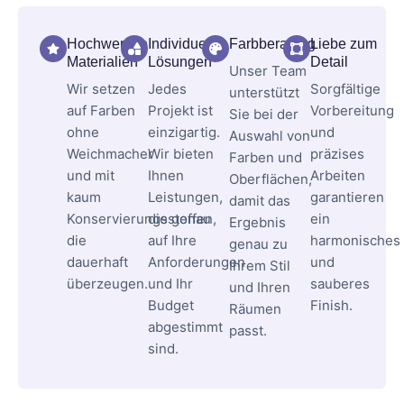
Hochwertige
Individuelle
Farbberatung
Liebe zum
Materialien
Lösungen
Detail
Unser Team
Wir setzen
Jedes
Sorgfältige
unterstützt
auf Farben
Projekt ist
Vorbereitung
Sie bei der
ohne
einzigartig.
und
Auswahl von
Weichmacher
Wir bieten
präzises
Farben und
und mit
Ihnen
Arbeiten
Oberflächen,
kaum
Leistungen,
garantieren
damit das
Konservierungsstoffen,
die genau
ein
Ergebnis
die
auf Ihre
harmonisches
genau zu
dauerhaft
Anforderungen
und
Ihrem Stil
überzeugen.
und Ihr
sauberes
und Ihren
Budget
Finish.
Räumen
abgestimmt
passt.
sind.