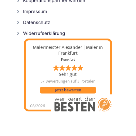
Kooperationspartner werden
Impressum
Datenschutz
Widerrufserklärung
Malermeister Alexander | Maler in
Frankfurt
Frankfurt
Sehr gut
57 Bewertungen
auf 3 Portalen
Jetzt bewerten
08/2026
Malermeister
Alexander | Maler in
Frankfurt
hat
5
von
5
Sternen |
57
Malermeister
Alexander | Maler in
Frankfurt
Bewertungen
auf