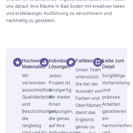
uns darauf, Ihre Räume in Bad Soden mit kreativen Ideen
und erstklassiger Ausführung zu verschönern und
nachhaltig zu gestalten.
Hochwertige
Individuelle
Farbberatung
Liebe zum
Materialien
Lösungen
Detail
Unser Team
Wir
Jedes
Sorgfältige
unterstützt
verwenden
Projekt ist
Vorbereitung
Sie bei der
ausschließlich
einzigartig.
und
Auswahl von
Qualitätsfarben
Wir bieten
präzises
Farben und
und
Ihnen
Arbeiten
Oberflächen,
Beschichtungen,
Leistungen,
garantieren
damit das
die
die genau
ein
Ergebnis
langlebig
auf Ihre
harmonisches
genau zu
sind und für
Anforderungen
und