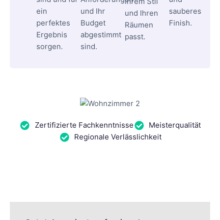
Ihrem Stil
ein
und Ihr
sauberes
und Ihren
perfektes
Budget
Finish.
Räumen
Ergebnis
abgestimmt
passt.
sorgen.
sind.
Zertifizierte Fachkenntnisse
Meisterqualität
Regionale Verlässlichkeit