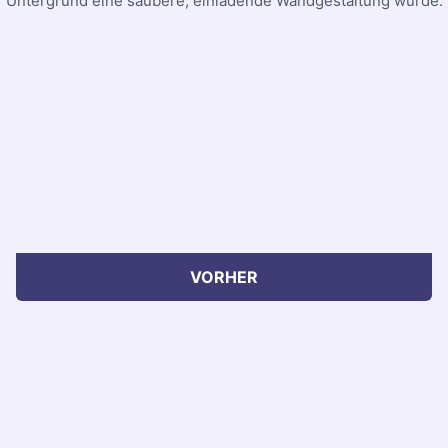
Untergrund eine saubere, einladende Wandgestaltung wurde.
VORHER