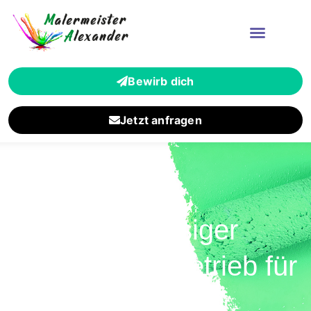
Bewirb dich
Jetzt anfragen
Zuverlässiger
Malermeisterbetrieb für
Bad Soden